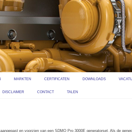
Spring
naar
N
MARKTEN
CERTIFICATEN
DOWNLOADS
VACAT
de
inhoud
BINNENVAART
VIDEO’S
VACA
DISCLAIMER
CONTACT
TALEN
CONS
MEGAJACHTEN
LEAFLETS EN INFORMATIE
ADRESGEGEVENS
SERV
BUITE
GENERATORSETS
BESTURINGSTECHNIEK
INDUSTRIE
LINKS
CONTACTFORMULIER
VACAT
GY
3D TEKENEN
OVERHEID
PPS-3000 POMPSET
WET- EN REGELGEVING
 aangepast en voorzien van een SDMO Pro 3000E generatorset. Als de generato
BUITE