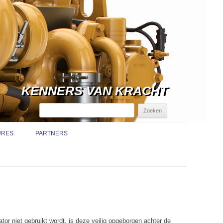
KENNERS VAN KRACHT
Zoeken
naar:
URES
PARTNERS
TURE
TRUCTIEMEDEWERKER /
ICE MONTEUR
NDIENST
URE SERVICE MONTEUR
EMISSIE-EISEN BINNENVAART
r niet gebruikt wordt, is deze veilig opgeborgen achter de
NDIENST