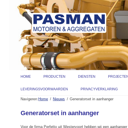
HOME
PRODUCTEN
DIENSTEN
PROJECTE
INDUSTRIEMOTOREN
VERKOOP
LEVERINGSVOORWAARDEN
PRIVACYVERKLARING
Navigeren:
Home
Nieuws
Generatorset in aanhanger
MARINEMOTOREN
ONDERDELEN
Generatorset in aanhanger
GENERATORSETS
ENGINEERING
CATERPILLAR 
POMPSETS
SERVICE & ONDERHOUD
GENESAL ENER
WATERPOMPEN
Voor de firma Perfetto uit Westervoort hebben wij een aanhanger