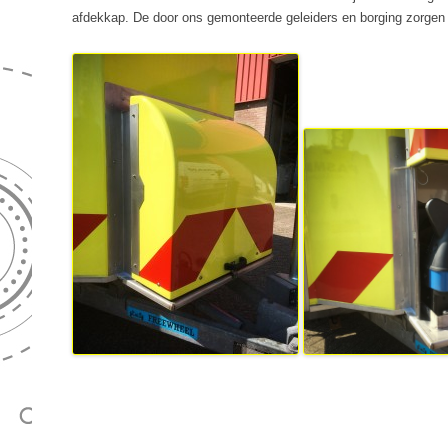
GENERATORSE
afdekkap. De door ons gemonteerde geleiders en borging zorgen e
WKK-INSTALLATIE
REVISIE
HYDROPACKS
DRAAGBARE G
OMKASTINGEN
TESTEN
ZANDPOMPEN
TREKKERGEDR
BESTURINGSTECHNIEK
UITLIJNEN
GENERATOREN
HIPERSENSE
EMISSIEMETINGEN
PASMAN GENE
WATERKRACHT
MARINE GENER
GEBRUIKT
NOODSTROOMV