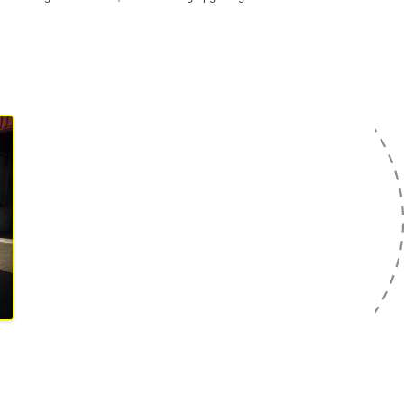
NRMM FASE V
TURE
URINGSTECHNICUS
ATRONICA
TURE ELEKTROMONTEUR
ATRONICA