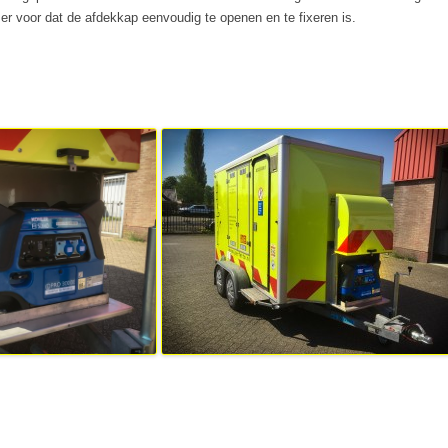
TS
r voor dat de afdekkap eenvoudig te openen en te fixeren is.
CONSTRUCTIE
LAND- EN TUINBOUW
PPS-5000 POMPSET
VACA
ENERATORSETS
BEST
NIEUWBOUW
AUTOMOTIVE
MECH
EVEN
VACA
MECH
RATORSET
ATORSETS
OORZIENING