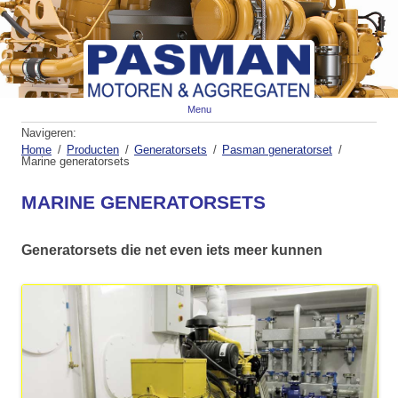
Spr
Menu
naa
de
Navigeren:
inh
Home
Producten
Generatorsets
Pasman generatorset
Marine generatorsets
MARINE GENERATORSETS
Generatorsets die net even iets meer kunnen