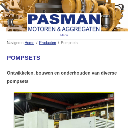
Spr
Menu
naa
de
Navigeren:
Home
Producten
Pompsets
inh
POMPSETS
Ontwikkelen, bouwen en onderhouden van diverse
pompsets