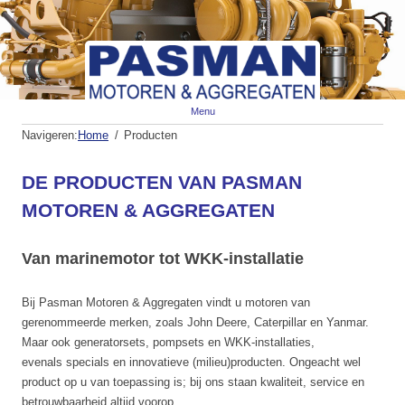
Spr
Menu
naa
de
Navigeren:
Home
Producten
inh
DE PRODUCTEN VAN PASMAN
MOTOREN & AGGREGATEN
Van marinemotor tot WKK-installatie
Bij Pasman Motoren & Aggregaten vindt u motoren van
gerenommeerde merken, zoals John Deere, Caterpillar en Yanmar.
Maar ook generatorsets, pompsets en WKK-installaties,
evenals specials en innovatieve (milieu)producten. Ongeacht wel
product op u van toepassing is; bij ons staan kwaliteit, service en
betrouwbaarheid altijd voorop.